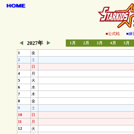
■公式戦
■練
2027年
1月
2月
3月
4月
5月
1
金
2
土
3
日
4
月
5
火
6
水
7
木
8
金
9
土
10
日
11
月
12
火