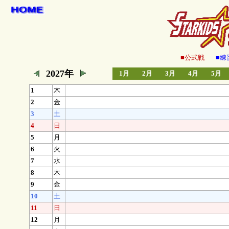
■公式戦
■練
2027年
1月
2月
3月
4月
5月
1
木
2
金
3
土
4
日
5
月
6
火
7
水
8
木
9
金
10
土
11
日
12
月