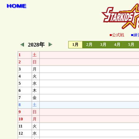
■公式戦
■練
2028年
1月
2月
3月
4月
5月
1
土
2
日
3
月
4
火
5
水
6
木
7
金
8
土
9
日
10
月
11
火
12
水